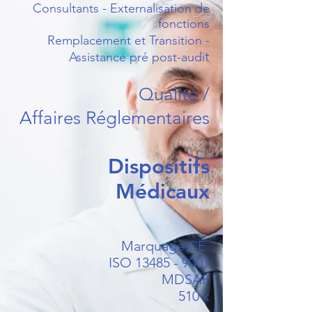
Consultants - Externalisation de
fonctions
Remplacement et Transition -
t
Assistance pré post-audi
Qualité
/
Affaires
Réglementaires
Dispositifs
Médicaux
Marquage CE
ISO
13485 - 9001
MDSAP
510 k