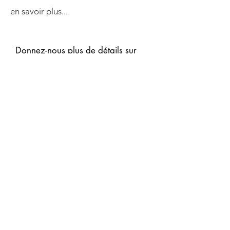
en savoir plus...
Donnez-nous plus de détails sur
vous
Prénom & NOM
E-mail
Tel
Code Postal
ENTREPRISE