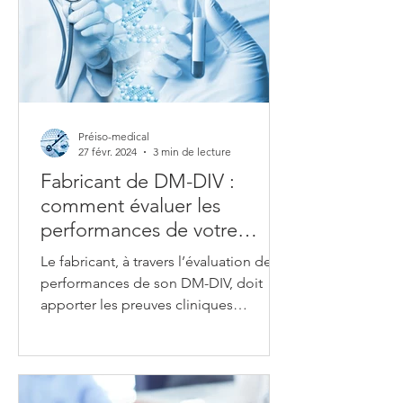
Préiso-medical
27 févr. 2024
3 min de lecture
Fabricant de DM-DIV :
comment évaluer les
performances de votre
dispositif selon l'IVDR 2017-
Le fabricant, à travers l’évaluation des
746 ?
performances de son DM-DIV, doit
apporter les preuves cliniques
suffisantes pour démontrer la
conformité de son dispositif aux
exigences générales de sécurité et de
performances. Ces preuves cliniques