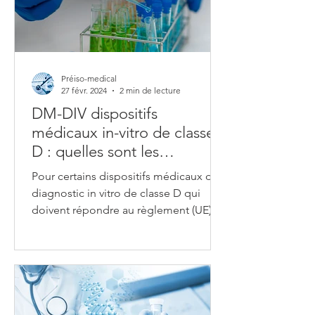
Préiso-medical
27 févr. 2024
2 min de lecture
DM-DIV dispositifs
médicaux in-vitro de classe
D : quelles sont les
spécifications applicables ?
Pour certains dispositifs médicaux de
diagnostic in vitro de classe D qui
doivent répondre au règlement (UE)
2017/746, les normes harmonisée