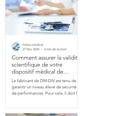
reposent sur la validité scientifique, les
performances analytiques et les
performances cliniques. Mais
qu’entend-on derrière toutes ces
terminologies et comment s’y
retrouver ? L’évaluation des
performances désigne l'examen et
Préiso-medical
l'analyse
27 févr. 2024
2 min de lecture
Comment assurer la validité
scientifique de votre
dispositif médical de
diagnostic in-vitro DM-DIV ?
Le fabricant de DM-DIV est tenu de
garantir un niveau élevé de sécurité et
de performances. Pour cela, il doit le
démontrer sur la base...