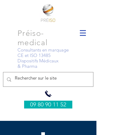
Préiso-
medical
Consultants en marquage
CE et ISO 13485
Dispositifs Médicaux
& Pharma
09 80 90 11 52