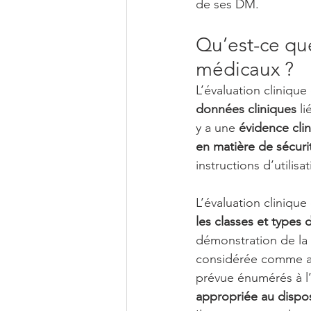
de ses DM. 
Qu’est-ce que
médicaux ?
L’évaluation cliniqu
données cliniques
 l
y a une 
évidence cli
en matière de sécur
instructions d’utilisa
L’évaluation cliniqu
les classes et types 
démonstration de la 
considérée comme app
prévue énumérés à l’
appropriée au disposi