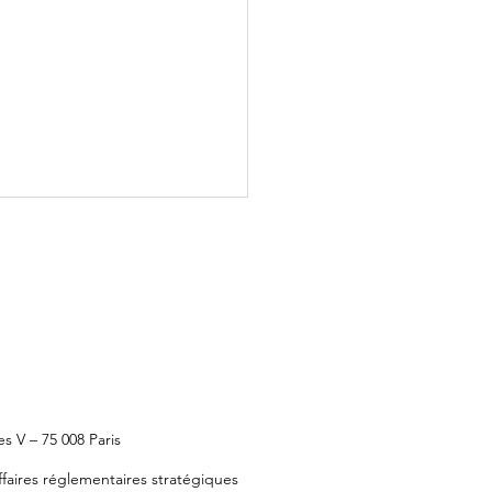
act de l'IA Act sur les
ositifs Médicaux :
 V – 75 008 Paris
ications normatives et
faires réglementaires stratégiques
ementaires