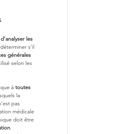
 
 d’analyser les 
 déterminer s’il 
ces générales 
ilisé selon les 
ique à 
toutes 
squels la 
’est pas 
ation médicale 
ique doit être 
ation
.