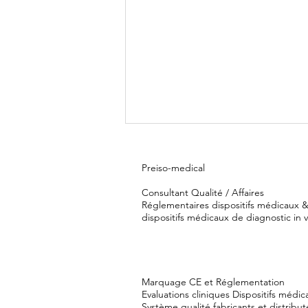
Preiso-medical
Consultant Qualité / Affaires
Réglementaires dispositifs médicaux 
dispositifs médicaux de diagnostic in v
L’intelligence artificielle
s’invite dans le dispositif
Marquage CE et Réglementation
médical : comprendre les
Evaluations cliniques Dispositifs médi
obligations du RDM et de l’IA
Système qualité fabricants et distribu