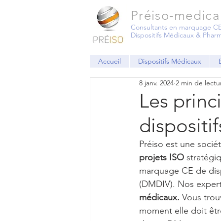
Préiso-medica
Consultants en marquage CE
Dispositifs Médicaux & Phar
Accueil
Dispositifs Médicaux
8 janv. 2024
2 min de lectu
Les princ
dispositi
Préiso est une sociét
projets ISO
 stratég
marquage CE de dispo
(DMDIV). Nos experts
médicaux.
 Vous trouv
moment elle doit être