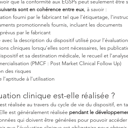
savoir que la conformité aux EGSPs
peut seulement être 
suivants sont en cohérence entre eux
, à savoir :
ation fourni par le fabricant tel que l’étiquetage, l’instru
ocuments promotionnels fournis, incluant les documents 
évus par le fabricant
e avec la description du dispositif utilisé pour l’évaluation
tions cliniques lorsqu’elles sont nécessaires, les publicat
spositif et sa destination médicale, le recueil et l’anal
ercialisation (PMCF : Post Market Clinical Follow Up)
on des risques
l’aptitude à l’utilisation
ation clinique est-elle réalisée ?
est réalisée au travers du cycle de vie du dispositif, en t
Elle est généralement réalisée 
pendant le développement
s données qui doivent être générées pour pouvoir accéder 
ir que l’évaluation clinique est
 obligatoire pour obtenir