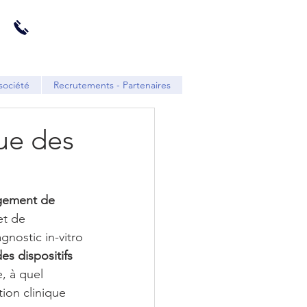
société
Recrutements - Partenaires
que des
agement de 
t de 
nostic in-vitro 
es dispositifs 
e, à quel 
tion clinique 