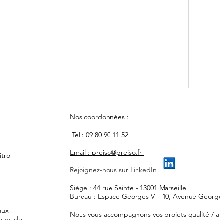
Nos coordonnées :
Tel : 09 80 90 11 52
&
Email : preiso@preiso.fr
itro
Rejoignez-nous sur LinkedIn
Comment évaluer les
L'imp
Siège : 44 rue Sainte - 13001 Marseille
performances cliniques de
Disp
Bureau : Espace Georges V – 10, Avenue Georges
votre dispositif médical de
Impl
caux
Nous vous accompagnons vos projets qualité / af
diagnostic in vitro ?
régl
teurs de