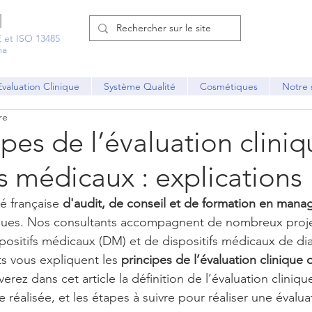
l
 et ISO 13485
ma
Evaluation Clinique
Système Qualité
Cosmétiques
Notre 
re
ipes de l’évaluation clini
fs médicaux : explications
é française 
d'audit, de conseil et de formation en man
iques. Nos consultants accompagnent de nombreux proje
sitifs médicaux (DM) et de dispositifs médicaux de diag
 vous expliquent les 
principes de l’évaluation clinique d
erez dans cet article la définition de l’évaluation cliniqu
 réalisée, et les étapes à suivre pour réaliser une évalua