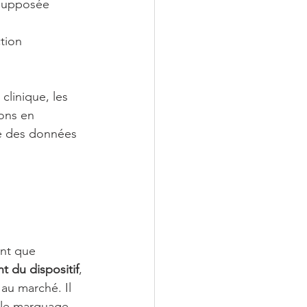
supposée 
ction 
 clinique, les 
ions en 
yse des données 
ant que 
 du dispositif
, 
au marché. Il 
 le marquage 